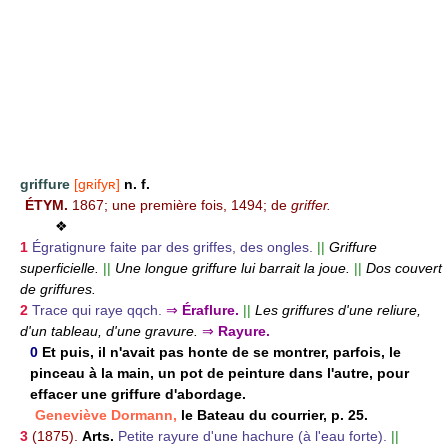
griffure
[gʀifyʀ]
n. f.
ÉTYM.
1867; une première fois, 1494; de
griffer.
❖
1
Égratignure faite par des griffes, des ongles.
||
Griffure
superficielle.
||
Une longue griffure lui barrait la joue.
||
Dos couvert
de griffures.
2
Trace qui raye qqch.
⇒
Éraflure.
||
Les griffures d'une reliure,
d'un tableau, d'une gravure.
⇒
Rayure.
0
Et puis, il n'avait pas honte de se montrer, parfois, le
pinceau à la main, un pot de peinture dans l'autre, pour
effacer une griffure d'abordage.
Geneviève Dormann,
le Bateau du courrier, p. 25.
3
(1875).
Arts.
Petite rayure d'une hachure (à l'eau forte).
||