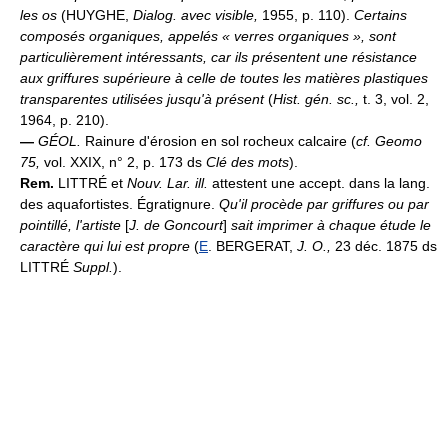
les os
(HUYGHE,
Dialog. avec visible,
1955, p. 110).
Certains
composés organiques, appelés « verres organiques », sont
particulièrement intéressants, car ils présentent une résistance
aux griffures supérieure à celle de toutes les matières plastiques
transparentes utilisées jusqu'à présent
(
Hist. gén. sc.,
t. 3, vol. 2,
1964, p. 210).
—
GÉOL.
Rainure d'érosion en sol rocheux calcaire (
cf. Geomo
75,
vol. XXIX, n° 2, p. 173 ds
Clé des mots
).
Rem.
LITTRÉ et
Nouv. Lar. ill.
attestent une accept. dans la lang.
des aquafortistes. Égratignure.
Qu'il procède par griffures ou par
pointillé, l'artiste
[
J. de Goncourt
]
sait imprimer à chaque étude le
caractère qui lui est propre
(
E
. BERGERAT,
J. O.,
23 déc. 1875 ds
LITTRÉ
Suppl.
).