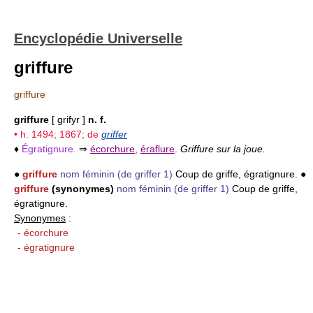
Encyclopédie Universelle
griffure
griffure
griffure
[ grifyr ]
n. f.
• h. 1494; 1867; de
griffer
♦
Égratignure.
⇒
écorchure
,
éraflure
.
Griffure sur la joue.
●
griffure
nom féminin
(de griffer 1)
Coup de griffe, égratignure. ●
griffure
(synonymes)
nom féminin
(de griffer 1)
Coup de griffe,
égratignure.
Synonymes
:
- écorchure
- égratignure