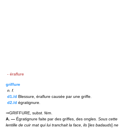
- éraflure
griffure
n.
f.
d1./d
Blessure, éraflure causée par une griffe.
d2./d
égratignure.
⇒GRIFFURE, subst. fém.
A. —
Égratignure faite par des griffes, des ongles.
Sous cette
lentille de cuir mat qui lui tranchait la face, ils
[
les badauds
]
ne