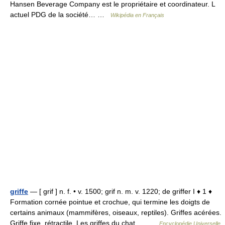
Hansen Beverage Company est le propriétaire et coordinateur. L
actuel PDG de la société… …
Wikipédia en Français
griffe
— [ grif ] n. f. • v. 1500; grif n. m. v. 1220; de griffer I ♦ 1 ♦
Formation cornée pointue et crochue, qui termine les doigts de
certains animaux (mammifères, oiseaux, reptiles). Griffes acérées.
Griffe fixe, rétractile. Les griffes du chat.… …
Encyclopédie Universelle