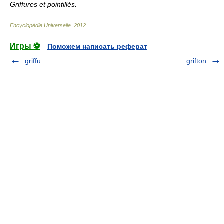
Griffures et pointillés.
Encyclopédie Universelle
.
2012
.
Игры ⚽
Поможем написать реферат
griffu
grifton