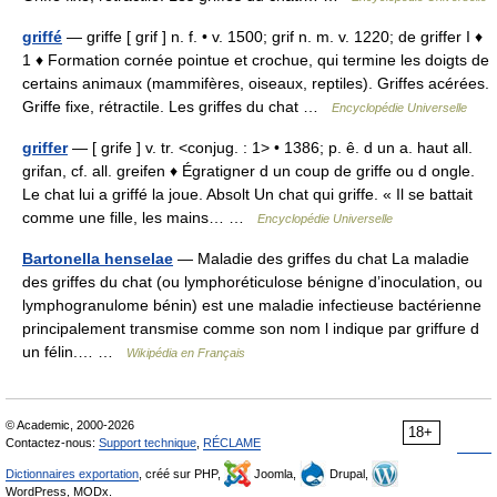
griffé
— griffe [ grif ] n. f. • v. 1500; grif n. m. v. 1220; de griffer I ♦
1 ♦ Formation cornée pointue et crochue, qui termine les doigts de
certains animaux (mammifères, oiseaux, reptiles). Griffes acérées.
Griffe fixe, rétractile. Les griffes du chat …
Encyclopédie Universelle
griffer
— [ grife ] v. tr. <conjug. : 1> • 1386; p. ê. d un a. haut all.
grifan, cf. all. greifen ♦ Égratigner d un coup de griffe ou d ongle.
Le chat lui a griffé la joue. Absolt Un chat qui griffe. « Il se battait
comme une fille, les mains… …
Encyclopédie Universelle
Bartonella henselae
— Maladie des griffes du chat La maladie
des griffes du chat (ou lymphoréticulose bénigne d’inoculation, ou
lymphogranulome bénin) est une maladie infectieuse bactérienne
principalement transmise comme son nom l indique par griffure d
un félin.… …
Wikipédia en Français
© Academic, 2000-2026
18+
Contactez-nous:
Support technique
,
RÉCLAME
Dictionnaires exportation
, créé sur PHP,
Joomla,
Drupal,
WordPress, MODx.