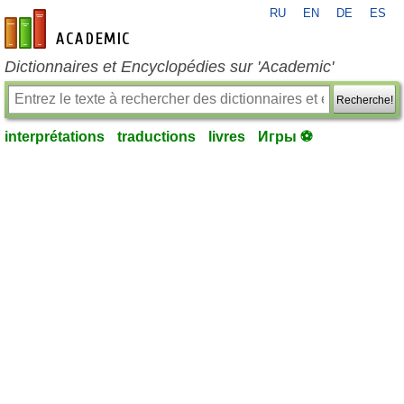
RU
EN
DE
ES
fr-academic.com
Dictionnaires et Encyclopédies sur 'Academic'
Recherche!
interprétations
traductions
livres
Игры ⚽