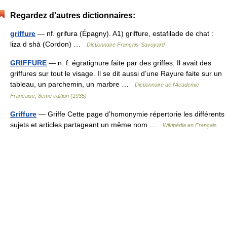
Regardez d'autres dictionnaires:
griffure
— nf. grifura (Épagny). A1) griffure, estafilade de chat :
liza d shà (Cordon) …
Dictionnaire Français-Savoyard
GRIFFURE
— n. f. égratignure faite par des griffes. Il avait des
griffures sur tout le visage. Il se dit aussi d’une Rayure faite sur un
tableau, un parchemin, un marbre …
Dictionnaire de l'Academie
Francaise, 8eme edition (1935)
Griffure
— Griffe Cette page d’homonymie répertorie les différents
sujets et articles partageant un même nom …
Wikipédia en Français