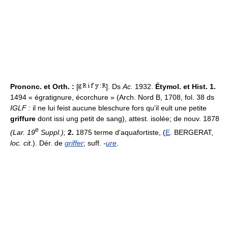
Prononc. et Orth. :
[
]. Ds
Ac.
1932.
Étymol. et Hist. 1.
1494 « égratignure, écorchure » (Arch. Nord B, 1708, fol. 38 ds
IGLF :
il ne lui feist aucune bleschure fors qu'il eult une petite
griffure
dont issi ung petit de sang), attest. isolée; de nouv. 1878
e
(Lar. 19
Suppl.);
2.
1875 terme d'aquafortiste, (
E
. BERGERAT,
loc. cit.
). Dér. de
griffer
; suff.
-
ure
.